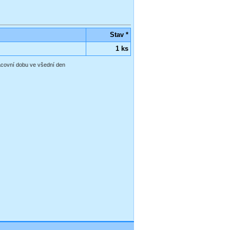
Stav *
1 ks
racovní dobu ve všední den