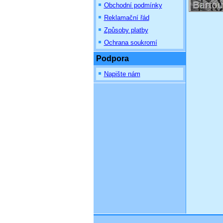
Obchodní podmínky
Reklamační řád
Způsoby platby
Ochrana soukromí
Podpora
Napište nám