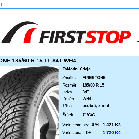
]
z
NE 185/60 R 15 TL 84T WH4
Základní údaje
Značka:
FIRESTONE
Rozměr:
185/60 R 15
Index:
84T
Dezén:
WH4
Třída:
osobní, zimní
Štítek:
71/C/C
1 421 Kč
Vaše cena bez DPH:
1 720 Kč
Vaše cena s DPH: