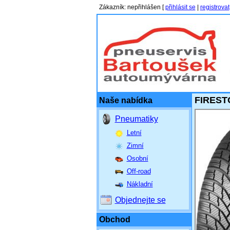
Zákazník
:
nepřihlášen
[
přihlásit se
|
registrovat
FIRESTO
Naše nabídka
Pneumatiky
Letní
Zimní
Osobní
Off-road
Nákladní
Objednejte se
Obchod